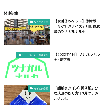
関連記事
【お菓子をゲット】体験型
なぞとき企画
「なぞときクイズ」町田市成
瀬のツナガルナルセ
【2022年4月】ツナガルナル
ツナガルナルセ関連情報
セ×青空市
「謎解きクイズ×折り紙」ひ
なぞとき企画
な人形の折り方｜3月ツナガ
ルナルセ