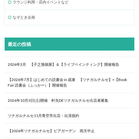
ラウンジ利用・店内イベントなど
なぞとき企画
最近の投稿
2026年3月 【子之籏個展】＆【ライブペインティング】開催報告
【2026年7月】はじめての読書会 in 成瀬 【ツナガルナルセ】×【Book
Fair 読書会（ふっかー）】開催報告
2026年10月3日(土)開催 軒先DEツナガルナルセ出店者募集
ツナガルナルセ11月青空市出店・出演規約
【2026年ツナガルナルセ】ビアガーデン 雨天中止