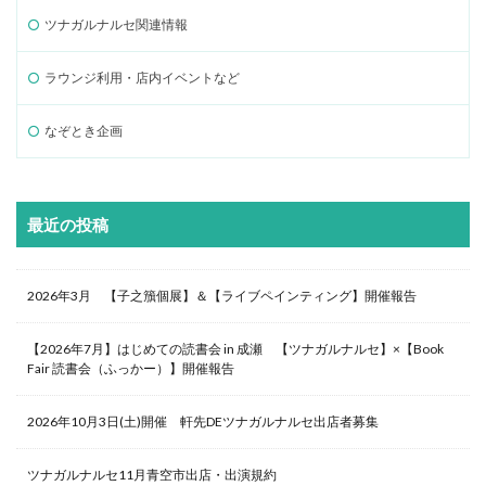
ツナガルナルセ関連情報
ラウンジ利用・店内イベントなど
なぞとき企画
最近の投稿
2026年3月 【子之籏個展】＆【ライブペインティング】開催報告
【2026年7月】はじめての読書会 in 成瀬 【ツナガルナルセ】×【Book
Fair 読書会（ふっかー）】開催報告
2026年10月3日(土)開催 軒先DEツナガルナルセ出店者募集
ツナガルナルセ11月青空市出店・出演規約