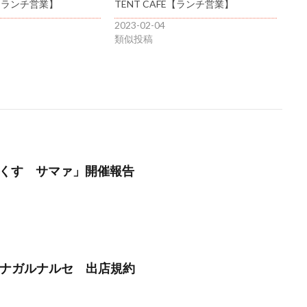
E【ランチ営業】
TENT CAFE【ランチ営業】
2023-02-04
類似投稿
んくす サマァ」開催報告
】ツナガルナルセ 出店規約