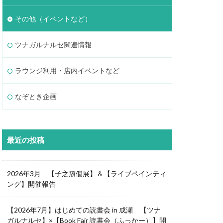
その他（イベントなど）
ツナガルナルセ関連情報
ラウンジ利用・店内イベントなど
なぞとき企画
最近の投稿
2026年3月 【子之籏個展】＆【ライブペインティ
ング】開催報告
【2026年7月】はじめての読書会 in 成瀬 【ツナ
ガルナルセ】×【Book Fair 読書会（ふっかー）】開