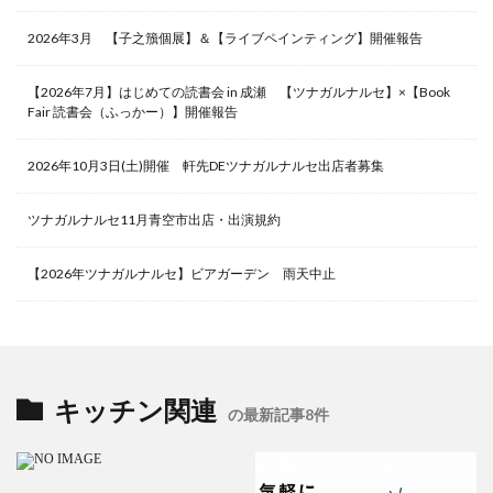
2026年3月 【子之籏個展】＆【ライブペインティング】開催報告
【2026年7月】はじめての読書会 in 成瀬 【ツナガルナルセ】×【Book
Fair 読書会（ふっかー）】開催報告
2026年10月3日(土)開催 軒先DEツナガルナルセ出店者募集
ツナガルナルセ11月青空市出店・出演規約
【2026年ツナガルナルセ】ビアガーデン 雨天中止
キッチン関連
の最新記事8件