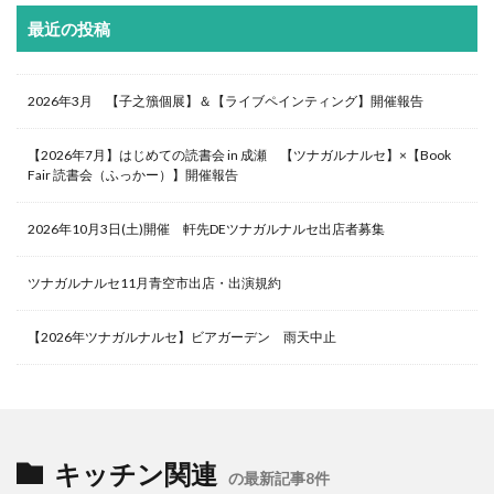
最近の投稿
2026年3月 【子之籏個展】＆【ライブペインティング】開催報告
【2026年7月】はじめての読書会 in 成瀬 【ツナガルナルセ】×【Book
Fair 読書会（ふっかー）】開催報告
2026年10月3日(土)開催 軒先DEツナガルナルセ出店者募集
ツナガルナルセ11月青空市出店・出演規約
【2026年ツナガルナルセ】ビアガーデン 雨天中止
キッチン関連
の最新記事8件