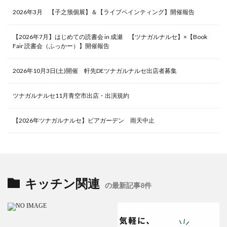
2026年3月 【子之籏個展】＆【ライブペインティング】開催報告
【2026年7月】はじめての読書会 in 成瀬 【ツナガルナルセ】×【Book
Fair 読書会（ふっかー）】開催報告
2026年10月3日(土)開催 軒先DEツナガルナルセ出店者募集
ツナガルナルセ11月青空市出店・出演規約
【2026年ツナガルナルセ】ビアガーデン 雨天中止
キッチン関連
の最新記事8件