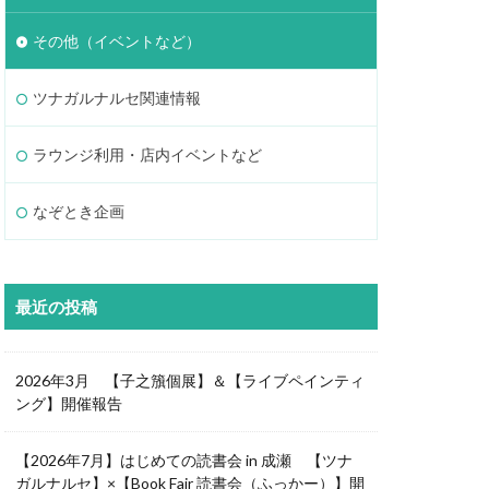
その他（イベントなど）
ツナガルナルセ関連情報
ラウンジ利用・店内イベントなど
なぞとき企画
最近の投稿
2026年3月 【子之籏個展】＆【ライブペインティ
ング】開催報告
【2026年7月】はじめての読書会 in 成瀬 【ツナ
ガルナルセ】×【Book Fair 読書会（ふっかー）】開