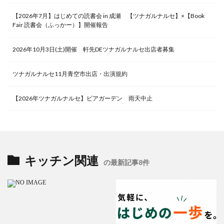
【2026年7月】はじめての読書会 in 成瀬 【ツナガルナルセ】×【Book
Fair 読書会（ふっかー）】開催報告
2026年10月3日(土)開催 軒先DEツナガルナルセ出店者募集
ツナガルナルセ11月青空市出店・出演規約
【2026年ツナガルナルセ】ビアガーデン 雨天中止
キッチン関連
の最新記事8件