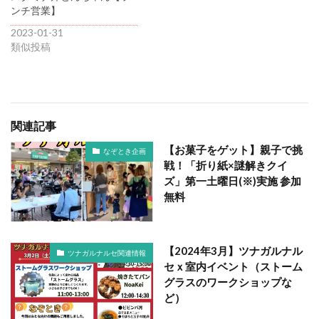
ンチ営業】
2023-01-31
類似投稿
関連記事
【お菓子をゲット】親子で挑
なぞとき企画
戦！「折り紙×謎解きクイ
ズ」第一土曜日(※)実施 参加
無料
【2024年3月】ツナガルナル
ツナガルナルセ関連情報
セｘ室内イベント（ストーム
グラスのワークショップな
ど）