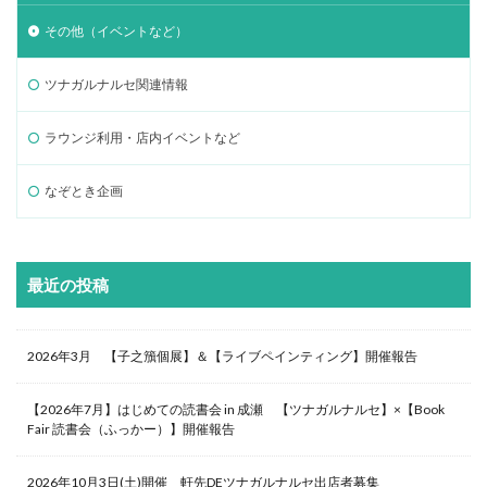
その他（イベントなど）
ツナガルナルセ関連情報
ラウンジ利用・店内イベントなど
なぞとき企画
最近の投稿
2026年3月 【子之籏個展】＆【ライブペインティング】開催報告
【2026年7月】はじめての読書会 in 成瀬 【ツナガルナルセ】×【Book
Fair 読書会（ふっかー）】開催報告
2026年10月3日(土)開催 軒先DEツナガルナルセ出店者募集