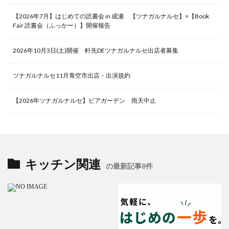
【2026年7月】はじめての読書会 in 成瀬 【ツナガルナルセ】×【Book
Fair 読書会（ふっかー）】開催報告
2026年10月3日(土)開催 軒先DEツナガルナルセ出店者募集
ツナガルナルセ11月青空市出店・出演規約
【2026年ツナガルナルセ】ビアガーデン 雨天中止
キッチン関連
の最新記事8件