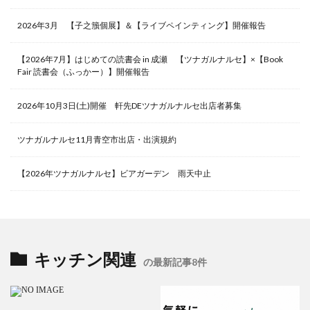
2026年3月 【子之籏個展】＆【ライブペインティング】開催報告
【2026年7月】はじめての読書会 in 成瀬 【ツナガルナルセ】×【Book
Fair 読書会（ふっかー）】開催報告
2026年10月3日(土)開催 軒先DEツナガルナルセ出店者募集
ツナガルナルセ11月青空市出店・出演規約
【2026年ツナガルナルセ】ビアガーデン 雨天中止
キッチン関連
の最新記事8件