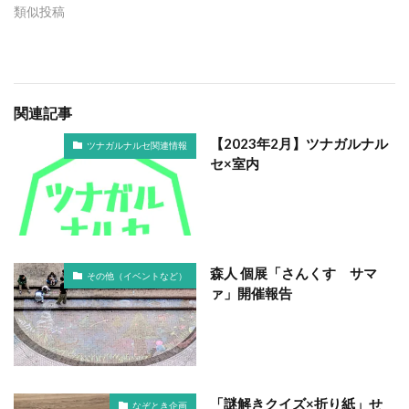
類似投稿
関連記事
【2023年2月】ツナガルナル
ツナガルナルセ関連情報
セ×室内
森人 個展「さんくす サマ
その他（イベントなど）
ァ」開催報告
「謎解きクイズ×折り紙」せ
なぞとき企画