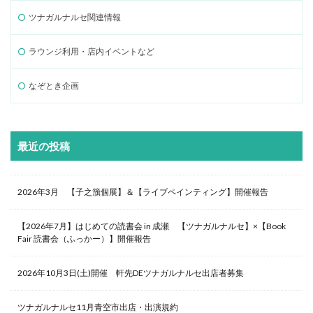
ツナガルナルセ関連情報
ラウンジ利用・店内イベントなど
なぞとき企画
最近の投稿
2026年3月 【子之籏個展】＆【ライブペインティング】開催報告
【2026年7月】はじめての読書会 in 成瀬 【ツナガルナルセ】×【Book
Fair 読書会（ふっかー）】開催報告
2026年10月3日(土)開催 軒先DEツナガルナルセ出店者募集
ツナガルナルセ11月青空市出店・出演規約