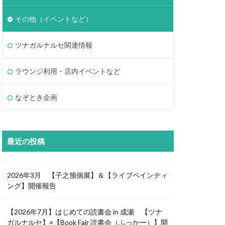
その他（イベントなど）
ツナガルナルセ関連情報
ラウンジ利用・店内イベントなど
なぞとき企画
最近の投稿
2026年3月 【子之籏個展】＆【ライブペインティ
ング】開催報告
【2026年7月】はじめての読書会 in 成瀬 【ツナ
ガルナルセ】×【Book Fair 読書会（ふっかー）】開