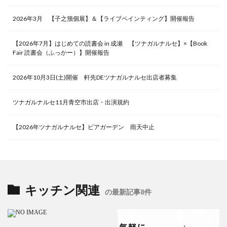
2026年3月 【子之籏個展】＆【ライブペインティング】開催報告
【2026年7月】はじめての読書会 in 成瀬 【ツナガルナルセ】×【Book
Fair 読書会（ふっかー）】開催報告
2026年10月3日(土)開催 軒先DEツナガルナルセ出店者募集
ツナガルナルセ11月青空市出店・出演規約
【2026年ツナガルナルセ】ビアガーデン 雨天中止
キッチン関連
の最新記事8件