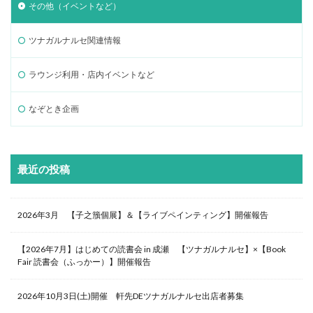
その他（イベントなど）
ツナガルナルセ関連情報
ラウンジ利用・店内イベントなど
なぞとき企画
最近の投稿
2026年3月 【子之籏個展】＆【ライブペインティング】開催報告
【2026年7月】はじめての読書会 in 成瀬 【ツナガルナルセ】×【Book
Fair 読書会（ふっかー）】開催報告
2026年10月3日(土)開催 軒先DEツナガルナルセ出店者募集