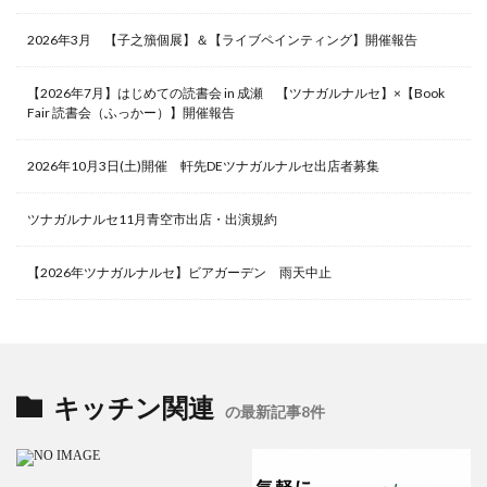
2026年3月 【子之籏個展】＆【ライブペインティング】開催報告
【2026年7月】はじめての読書会 in 成瀬 【ツナガルナルセ】×【Book
Fair 読書会（ふっかー）】開催報告
2026年10月3日(土)開催 軒先DEツナガルナルセ出店者募集
ツナガルナルセ11月青空市出店・出演規約
【2026年ツナガルナルセ】ビアガーデン 雨天中止
キッチン関連
の最新記事8件