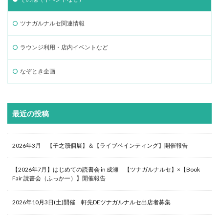
ツナガルナルセ関連情報
ラウンジ利用・店内イベントなど
なぞとき企画
最近の投稿
2026年3月 【子之籏個展】＆【ライブペインティング】開催報告
【2026年7月】はじめての読書会 in 成瀬 【ツナガルナルセ】×【Book
Fair 読書会（ふっかー）】開催報告
2026年10月3日(土)開催 軒先DEツナガルナルセ出店者募集