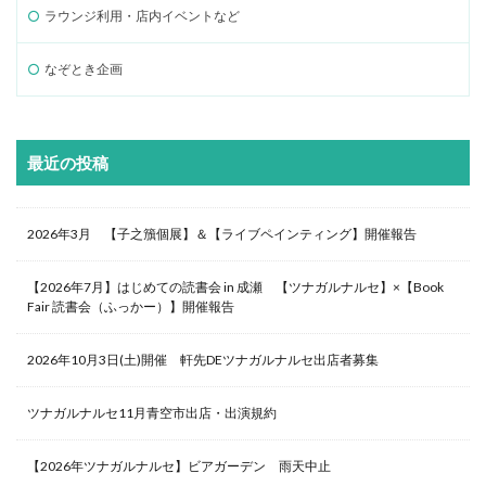
ラウンジ利用・店内イベントなど
なぞとき企画
最近の投稿
2026年3月 【子之籏個展】＆【ライブペインティング】開催報告
【2026年7月】はじめての読書会 in 成瀬 【ツナガルナルセ】×【Book
Fair 読書会（ふっかー）】開催報告
2026年10月3日(土)開催 軒先DEツナガルナルセ出店者募集
ツナガルナルセ11月青空市出店・出演規約
【2026年ツナガルナルセ】ビアガーデン 雨天中止