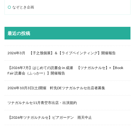
なぞとき企画
最近の投稿
2026年3月 【子之籏個展】＆【ライブペインティング】開催報告
【2026年7月】はじめての読書会 in 成瀬 【ツナガルナルセ】×【Book
Fair 読書会（ふっかー）】開催報告
2026年10月3日(土)開催 軒先DEツナガルナルセ出店者募集
ツナガルナルセ11月青空市出店・出演規約
【2026年ツナガルナルセ】ビアガーデン 雨天中止