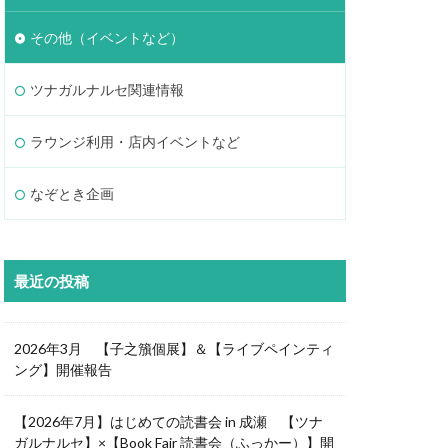
その他（イベントなど）
ツナガルナルセ関連情報
ラウンジ利用・店内イベントなど
なぞとき企画
最近の投稿
2026年3月 【子之籏個展】＆【ライブペインティ
ング】開催報告
【2026年7月】はじめての読書会 in 成瀬 【ツナ
ガルナルセ】×【Book Fair 読書会（ふっかー）】開