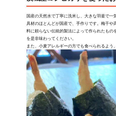
国産の天然⽔で丁寧に洗⽶し、⼤きな⽻釜で⼀
具材のほとんどが国産で、⼿作りです。梅⼲や
料に頼らない伝統的製法によって作られたもの
を是⾮味わってください。
また、⼩⻨アレルギーの⽅でも⾷べられるよう