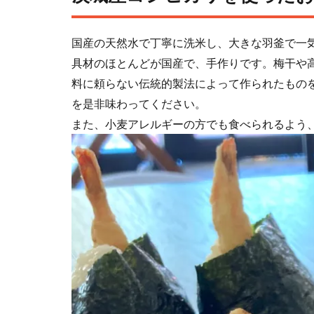
国産の天然⽔で丁寧に洗⽶し、⼤きな⽻釜で⼀
具材のほとんどが国産で、⼿作りです。梅⼲や
料に頼らない伝統的製法によって作られたもの
を是⾮味わってください。
また、⼩⻨アレルギーの⽅でも⾷べられるよう