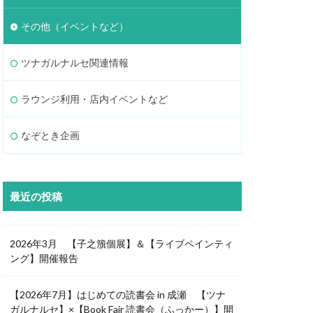
その他（イベントなど）
ツナガルナルセ関連情報
ラウンジ利用・店内イベントなど
なぞとき企画
最近の投稿
2026年3月 【子之籏個展】＆【ライブペインティ
ング】開催報告
【2026年7月】はじめての読書会 in 成瀬 【ツナ
ガルナルセ】×【Book Fair 読書会（ふっかー）】開