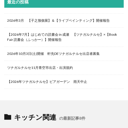
最近の投稿
2026年3月 【子之籏個展】＆【ライブペインティング】開催報告
【2026年7月】はじめての読書会 in 成瀬 【ツナガルナルセ】×【Book
Fair 読書会（ふっかー）】開催報告
2026年10月3日(土)開催 軒先DEツナガルナルセ出店者募集
ツナガルナルセ11月青空市出店・出演規約
【2026年ツナガルナルセ】ビアガーデン 雨天中止
キッチン関連
の最新記事8件