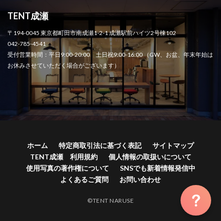
TENT成瀬
〒194-0045 東京都町田市南成瀬1-2-1 成瀬駅前ハイツ2号棟102
042-785-4541
受付営業時間：平日9:00-20:00 土日祝9:00-16:00 （GW、お盆、年末年始は
お休みさせていただく場合がございます）
ホーム
特定商取引法に基づく表記
サイトマップ
TENT成瀬 利用規約
個人情報の取扱いについて
使用写真の著作権について
SNSでも新着情報発信中
よくあるご質問
お問い合わせ
©TENT NARUSE