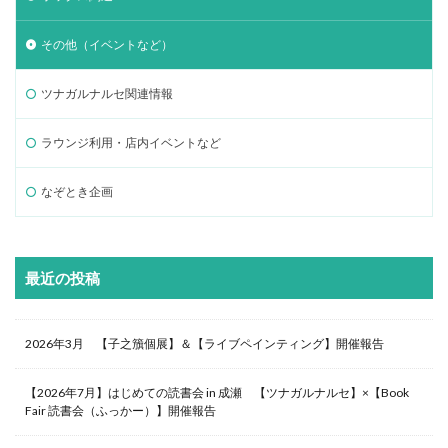
その他（イベントなど）
ツナガルナルセ関連情報
ラウンジ利用・店内イベントなど
なぞとき企画
最近の投稿
2026年3月 【子之籏個展】＆【ライブペインティング】開催報告
【2026年7月】はじめての読書会 in 成瀬 【ツナガルナルセ】×【Book
Fair 読書会（ふっかー）】開催報告