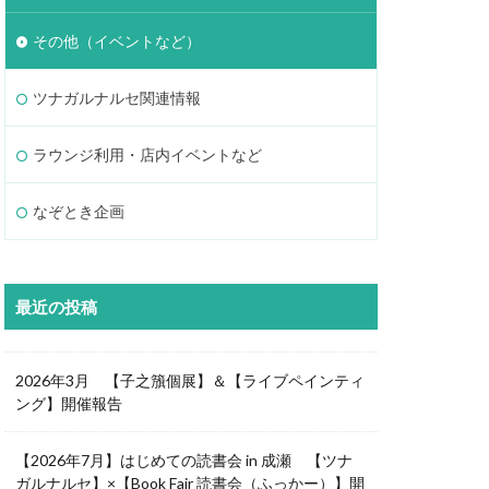
その他（イベントなど）
ツナガルナルセ関連情報
ラウンジ利用・店内イベントなど
なぞとき企画
最近の投稿
2026年3月 【子之籏個展】＆【ライブペインティ
ング】開催報告
【2026年7月】はじめての読書会 in 成瀬 【ツナ
ガルナルセ】×【Book Fair 読書会（ふっかー）】開