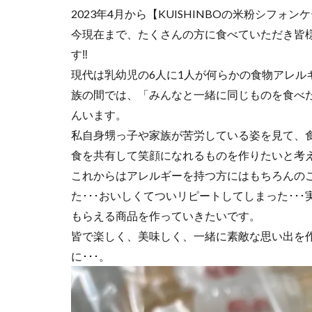
2023年4月から【KUISHINBOの米粉シフ
今現在まで、たくさんの方に食べていただき皆
す‼
現代は乳幼児の6人に1人が何らかの食物アレル
族の間では、「みんなと一緒に同じものを食べ
んいます。
私自身甥っ子や家族が苦労している姿を見て、
食を共有して笑顔になれるものを作りたいと考
これからはアレルギーを持つ方にはもちろんの
た･･･おいしくてついリピートしてしまった･･
もらえる商品を作っていきたいです。
皆で楽しく、美味しく、一緒に素敵な思い出を
に･･･。