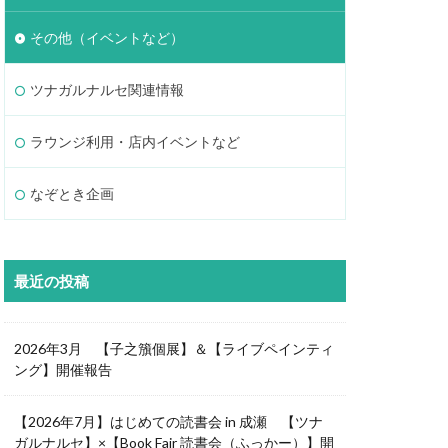
その他（イベントなど）
ツナガルナルセ関連情報
ラウンジ利用・店内イベントなど
なぞとき企画
最近の投稿
2026年3月 【子之籏個展】＆【ライブペインティ
ング】開催報告
【2026年7月】はじめての読書会 in 成瀬 【ツナ
ガルナルセ】×【Book Fair 読書会（ふっかー）】開