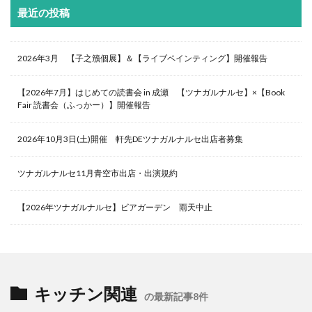
最近の投稿
2026年3月 【子之籏個展】＆【ライブペインティング】開催報告
【2026年7月】はじめての読書会 in 成瀬 【ツナガルナルセ】×【Book
Fair 読書会（ふっかー）】開催報告
2026年10月3日(土)開催 軒先DEツナガルナルセ出店者募集
ツナガルナルセ11月青空市出店・出演規約
【2026年ツナガルナルセ】ビアガーデン 雨天中止
キッチン関連
の最新記事8件