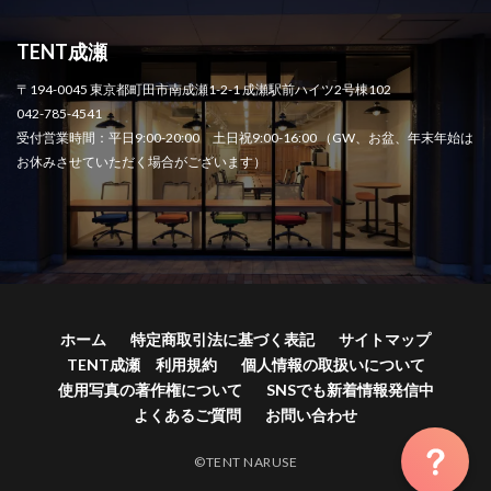
TENT成瀬
〒194-0045 東京都町田市南成瀬1-2-1 成瀬駅前ハイツ2号棟102
042-785-4541
受付営業時間：平日9:00-20:00 土日祝9:00-16:00 （GW、お盆、年末年始は
お休みさせていただく場合がございます）
ホーム
特定商取引法に基づく表記
サイトマップ
TENT成瀬 利用規約
個人情報の取扱いについて
使用写真の著作権について
SNSでも新着情報発信中
よくあるご質問
お問い合わせ
©TENT NARUSE