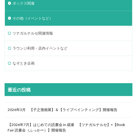
ボックス関連
その他（イベントなど）
ツナガルナルセ関連情報
ラウンジ利用・店内イベントなど
なぞとき企画
最近の投稿
2026年3月 【子之籏個展】＆【ライブペインティング】開催報告
【2026年7月】はじめての読書会 in 成瀬 【ツナガルナルセ】×【Book
Fair 読書会（ふっかー）】開催報告