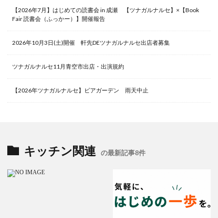
【2026年7月】はじめての読書会 in 成瀬 【ツナガルナルセ】×【Book
Fair 読書会（ふっかー）】開催報告
2026年10月3日(土)開催 軒先DEツナガルナルセ出店者募集
ツナガルナルセ11月青空市出店・出演規約
【2026年ツナガルナルセ】ビアガーデン 雨天中止
キッチン関連
の最新記事8件