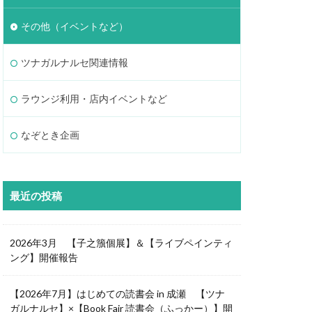
その他（イベントなど）
ツナガルナルセ関連情報
ラウンジ利用・店内イベントなど
なぞとき企画
最近の投稿
2026年3月 【子之籏個展】＆【ライブペインティ
ング】開催報告
【2026年7月】はじめての読書会 in 成瀬 【ツナ
ガルナルセ】×【Book Fair 読書会（ふっかー）】開