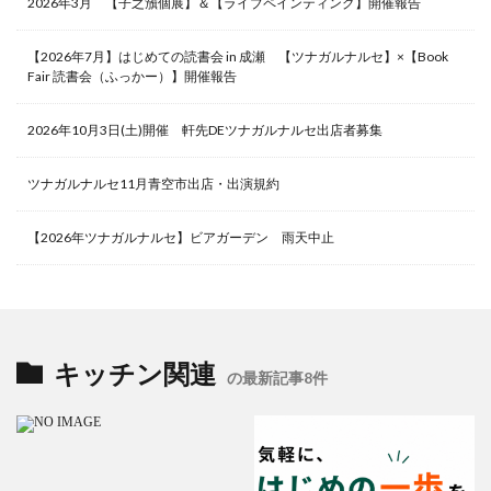
2026年3月 【子之籏個展】＆【ライブペインティング】開催報告
【2026年7月】はじめての読書会 in 成瀬 【ツナガルナルセ】×【Book
Fair 読書会（ふっかー）】開催報告
2026年10月3日(土)開催 軒先DEツナガルナルセ出店者募集
ツナガルナルセ11月青空市出店・出演規約
【2026年ツナガルナルセ】ビアガーデン 雨天中止
キッチン関連
の最新記事8件