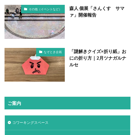
森人 個展「さんくす サマ
その他（イベントなど）
ァ」開催報告
「謎解きクイズ×折り紙」お
なぞとき企画
にの折り方｜2月ツナガルナ
ルセ
ご案内
コワーキングスペース