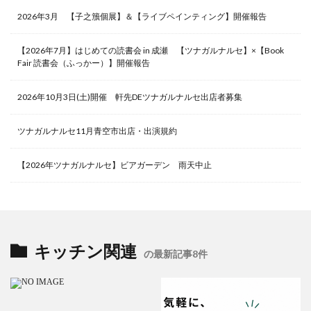
2026年3月 【子之籏個展】＆【ライブペインティング】開催報告
【2026年7月】はじめての読書会 in 成瀬 【ツナガルナルセ】×【Book
Fair 読書会（ふっかー）】開催報告
2026年10月3日(土)開催 軒先DEツナガルナルセ出店者募集
ツナガルナルセ11月青空市出店・出演規約
【2026年ツナガルナルセ】ビアガーデン 雨天中止
キッチン関連
の最新記事8件