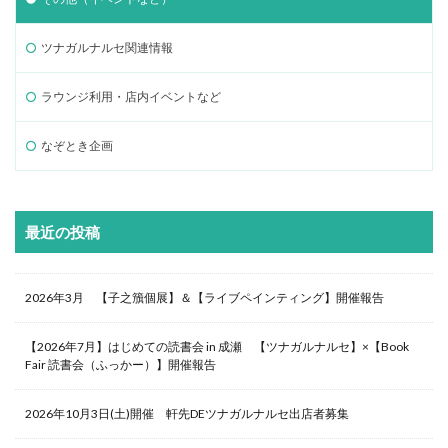
ツナガルナルセ関連情報
ラウンジ利用・店内イベントなど
なぞとき企画
最近の投稿
2026年3月 【子之籏個展】＆【ライブペインティング】開催報告
【2026年7月】はじめての読書会 in 成瀬 【ツナガルナルセ】×【Book
Fair 読書会（ふっかー）】開催報告
2026年10月3日(土)開催 軒先DEツナガルナルセ出店者募集