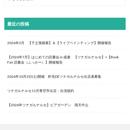
最近の投稿
2026年3月 【子之籏個展】＆【ライブペインティング】開催報告
【2026年7月】はじめての読書会 in 成瀬 【ツナガルナルセ】×【Book
Fair 読書会（ふっかー）】開催報告
2026年10月3日(土)開催 軒先DEツナガルナルセ出店者募集
ツナガルナルセ11月青空市出店・出演規約
【2026年ツナガルナルセ】ビアガーデン 雨天中止