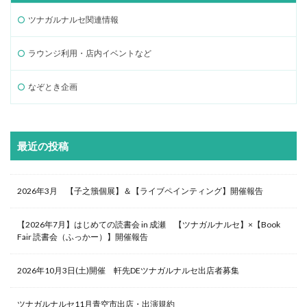
ツナガルナルセ関連情報
ラウンジ利用・店内イベントなど
なぞとき企画
最近の投稿
2026年3月 【子之籏個展】＆【ライブペインティング】開催報告
【2026年7月】はじめての読書会 in 成瀬 【ツナガルナルセ】×【Book
Fair 読書会（ふっかー）】開催報告
2026年10月3日(土)開催 軒先DEツナガルナルセ出店者募集
ツナガルナルセ11月青空市出店・出演規約