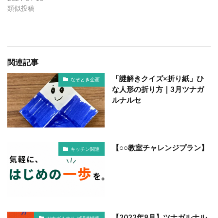
類似投稿
関連記事
「謎解きクイズ×折り紙」ひ
なぞとき企画
な人形の折り方｜3月ツナガ
ルナルセ
【○○教室チャレンジプラン】
キッチン関連
【2022年8月】ツナガルナル