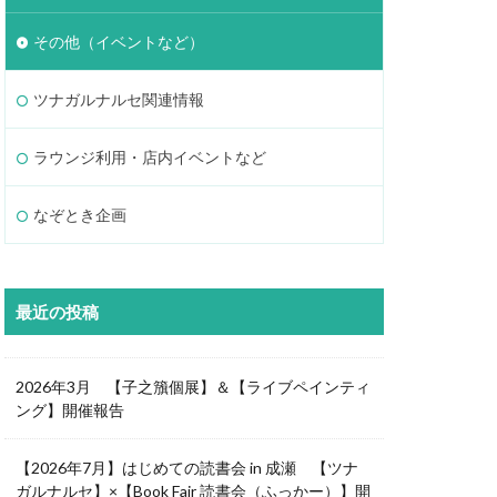
その他（イベントなど）
ツナガルナルセ関連情報
ラウンジ利用・店内イベントなど
なぞとき企画
最近の投稿
2026年3月 【子之籏個展】＆【ライブペインティ
ング】開催報告
【2026年7月】はじめての読書会 in 成瀬 【ツナ
ガルナルセ】×【Book Fair 読書会（ふっかー）】開