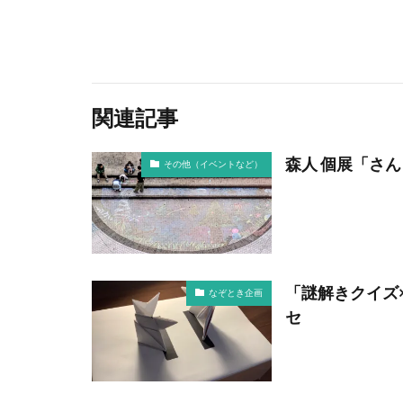
関連記事
森人 個展「さ
その他（イベントなど）
「謎解きクイズ
なぞとき企画
セ