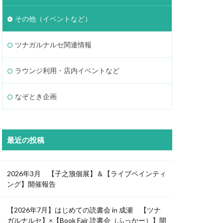
その他（イベントなど）
ツナガルナルセ関連情報
ラウンジ利用・店内イベントなど
なぞとき企画
最近の投稿
2026年3月 【子之籏個展】＆【ライブペインティ
ング】開催報告
【2026年7月】はじめての読書会 in 成瀬 【ツナ
ガルナルセ】×【Book Fair 読書会（ふっかー）】開