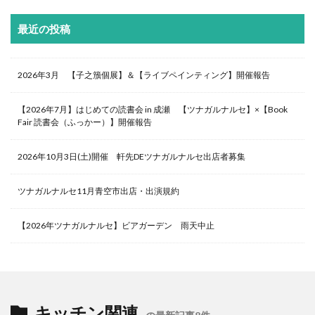
最近の投稿
2026年3月 【子之籏個展】＆【ライブペインティング】開催報告
【2026年7月】はじめての読書会 in 成瀬 【ツナガルナルセ】×【Book
Fair 読書会（ふっかー）】開催報告
2026年10月3日(土)開催 軒先DEツナガルナルセ出店者募集
ツナガルナルセ11月青空市出店・出演規約
【2026年ツナガルナルセ】ビアガーデン 雨天中止
キッチン関連