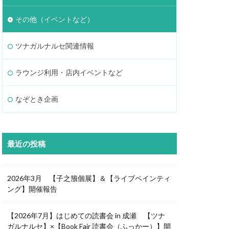
その他（イベントなど）
ツナガルナルセ関連情報
ラウンジ利用・店内イベントなど
なぞとき企画
最近の投稿
2026年3月 【子之籏個展】＆【ライブペインティ
ング】開催報告
【2026年7月】はじめての読書会 in 成瀬 【ツナ
ガルナルセ】×【Book Fair 読書会（ふっかー）】開