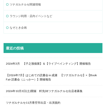
ツナガルナルセ関連情報
ラウンジ利用・店内イベントなど
なぞとき企画
最近の投稿
2026年3月 【子之籏個展】＆【ライブペインティング】開催報告
【2026年7月】はじめての読書会 in 成瀬 【ツナガルナルセ】×【Book
Fair 読書会（ふっかー）】開催報告
2026年10月3日(土)開催 軒先DEツナガルナルセ出店者募集
ツナガルナルセ11月青空市出店・出演規約