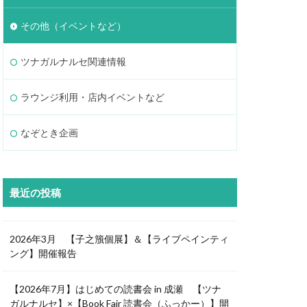
その他（イベントなど）
ツナガルナルセ関連情報
ラウンジ利用・店内イベントなど
なぞとき企画
最近の投稿
2026年3月 【子之籏個展】＆【ライブペインティ
ング】開催報告
【2026年7月】はじめての読書会 in 成瀬 【ツナ
ガルナルセ】×【Book Fair 読書会（ふっかー）】開