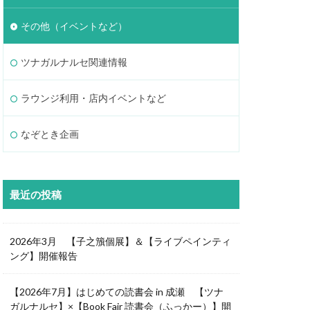
その他（イベントなど）
ツナガルナルセ関連情報
ラウンジ利用・店内イベントなど
なぞとき企画
最近の投稿
2026年3月 【子之籏個展】＆【ライブペインティ
ング】開催報告
【2026年7月】はじめての読書会 in 成瀬 【ツナ
ガルナルセ】×【Book Fair 読書会（ふっかー）】開