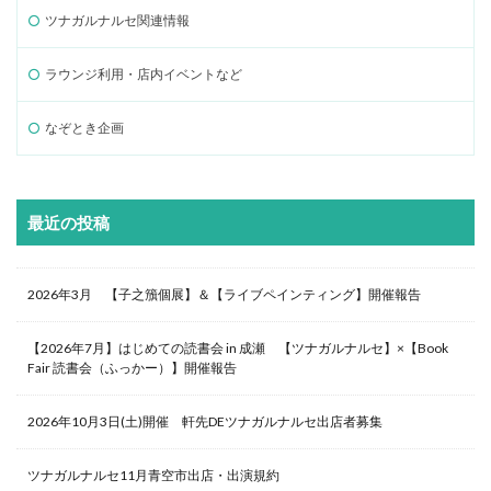
ツナガルナルセ関連情報
ラウンジ利用・店内イベントなど
なぞとき企画
最近の投稿
2026年3月 【子之籏個展】＆【ライブペインティング】開催報告
【2026年7月】はじめての読書会 in 成瀬 【ツナガルナルセ】×【Book
Fair 読書会（ふっかー）】開催報告
2026年10月3日(土)開催 軒先DEツナガルナルセ出店者募集
ツナガルナルセ11月青空市出店・出演規約