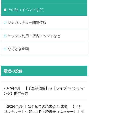
その他（イベントなど）
ツナガルナルセ関連情報
ラウンジ利用・店内イベントなど
なぞとき企画
最近の投稿
2026年3月 【子之籏個展】＆【ライブペインティ
ング】開催報告
【2026年7月】はじめての読書会 in 成瀬 【ツナ
ガルナルセ】×【Book Fair 読書会（ふっかー）】開