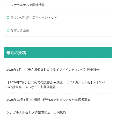
ツナガルナルセ関連情報
ラウンジ利用・店内イベントなど
なぞとき企画
最近の投稿
2026年3月 【子之籏個展】＆【ライブペインティング】開催報告
【2026年7月】はじめての読書会 in 成瀬 【ツナガルナルセ】×【Book
Fair 読書会（ふっかー）】開催報告
2026年10月3日(土)開催 軒先DEツナガルナルセ出店者募集
ツナガルナルセ11月青空市出店・出演規約