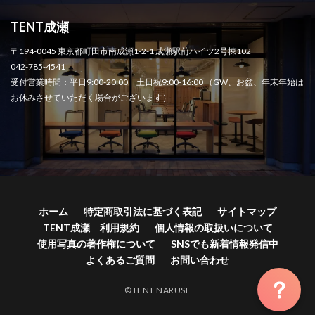
TENT成瀬
〒194-0045 東京都町田市南成瀬1-2-1 成瀬駅前ハイツ2号棟102
042-785-4541
受付営業時間：平日9:00-20:00 土日祝9:00-16:00 （GW、お盆、年末年始は
お休みさせていただく場合がございます）
ホーム
特定商取引法に基づく表記
サイトマップ
TENT成瀬 利用規約
個人情報の取扱いについて
使用写真の著作権について
SNSでも新着情報発信中
よくあるご質問
お問い合わせ
©TENT NARUSE