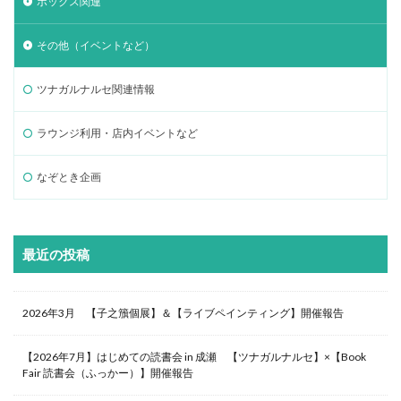
ボックス関連
その他（イベントなど）
ツナガルナルセ関連情報
ラウンジ利用・店内イベントなど
なぞとき企画
最近の投稿
2026年3月 【子之籏個展】＆【ライブペインティング】開催報告
【2026年7月】はじめての読書会 in 成瀬 【ツナガルナルセ】×【Book
Fair 読書会（ふっかー）】開催報告