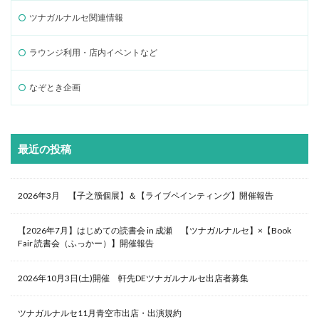
ツナガルナルセ関連情報
ラウンジ利用・店内イベントなど
なぞとき企画
最近の投稿
2026年3月 【子之籏個展】＆【ライブペインティング】開催報告
【2026年7月】はじめての読書会 in 成瀬 【ツナガルナルセ】×【Book
Fair 読書会（ふっかー）】開催報告
2026年10月3日(土)開催 軒先DEツナガルナルセ出店者募集
ツナガルナルセ11月青空市出店・出演規約