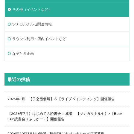
その他（イベントなど）
ツナガルナルセ関連情報
ラウンジ利用・店内イベントなど
なぞとき企画
最近の投稿
2026年3月 【子之籏個展】＆【ライブペインティング】開催報告
【2026年7月】はじめての読書会 in 成瀬 【ツナガルナルセ】×【Book
Fair 読書会（ふっかー）】開催報告
2026年10月3日(土)開催 軒先DEツナガルナルセ出店者募集