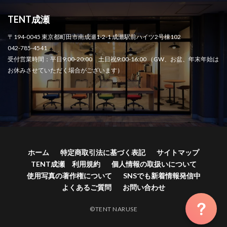
TENT成瀬
〒194-0045 東京都町田市南成瀬1-2-1 成瀬駅前ハイツ2号棟102
042-785-4541
受付営業時間：平日9:00-20:00 土日祝9:00-16:00 （GW、お盆、年末年始は
お休みさせていただく場合がございます）
ホーム
特定商取引法に基づく表記
サイトマップ
TENT成瀬 利用規約
個人情報の取扱いについて
使用写真の著作権について
SNSでも新着情報発信中
よくあるご質問
お問い合わせ
©TENT NARUSE