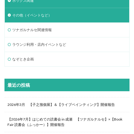
ボックス関連
その他（イベントなど）
ツナガルナルセ関連情報
ラウンジ利用・店内イベントなど
なぞとき企画
最近の投稿
2026年3月 【子之籏個展】＆【ライブペインティング】開催報告
【2026年7月】はじめての読書会 in 成瀬 【ツナガルナルセ】×【Book
Fair 読書会（ふっかー）】開催報告