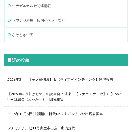
ツナガルナルセ関連情報
ラウンジ利用・店内イベントなど
なぞとき企画
最近の投稿
2026年3月 【子之籏個展】＆【ライブペインティング】開催報告
【2026年7月】はじめての読書会 in 成瀬 【ツナガルナルセ】×【Book
Fair 読書会（ふっかー）】開催報告
2026年10月3日(土)開催 軒先DEツナガルナルセ出店者募集
ツナガルナルセ11月青空市出店・出演規約