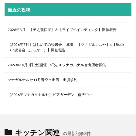
最近の投稿
2026年3月 【子之籏個展】＆【ライブペインティング】開催報告
【2026年7月】はじめての読書会 in 成瀬 【ツナガルナルセ】×【Book
Fair 読書会（ふっかー）】開催報告
2026年10月3日(土)開催 軒先DEツナガルナルセ出店者募集
ツナガルナルセ11月青空市出店・出演規約
【2026年ツナガルナルセ】ビアガーデン 雨天中止
キッチン関連
の最新記事8件