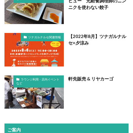
ビュー 元給食調理師のニン
ニクを使わない餃子
【2022年8月】ツナガルナル
ツナガルナルセ関連情報
セ×夕涼み
軒先販売 & リヤカーゴ
ラウンジ利用・店内イベント
など
ご案内